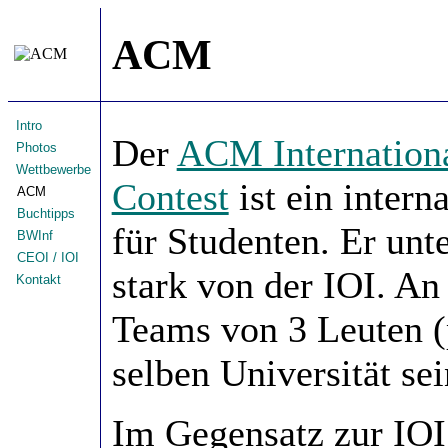
ACM
Intro
Der
ACM Internation
Photos
Wettbewerbe
Contest
ist ein inter
ACM
Buchtipps
für Studenten. Er unte
BWInf
CEOI / IOI
stark von der IOI. A
Kontakt
Teams von 3 Leuten (p
selben Universität se
Im Gegensatz zur IOI