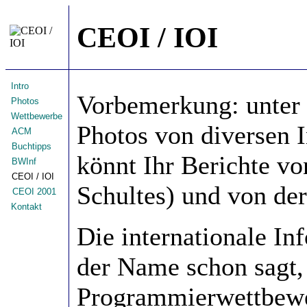
CEOI / IOI
Intro
Vorbemerkung: unter
Photos
Wettbewerbe
Photos von diversen
ACM
Buchtipps
könnt Ihr Berichte v
BWInf
CEOI / IOI
Schultes) und von de
CEOI 2001
Kontakt
Die internationale In
der Name schon sagt, 
Programmierwettbewer