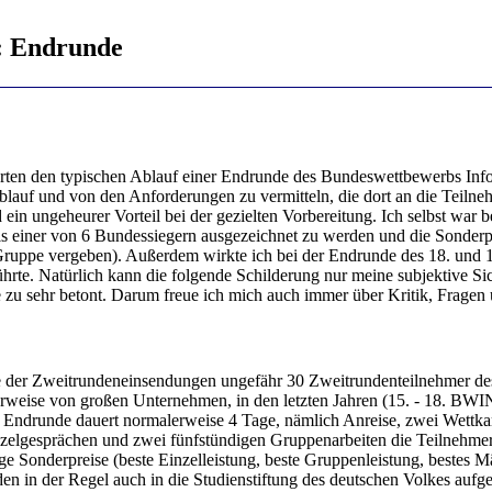
: Endrunde
ten den typischen Ablauf einer Endrunde des Bundeswettbewerbs Informa
auf und von den Anforderungen zu vermitteln, die dort an die Teilne
in ungeheurer Vorteil bei der gezielten Vorbereitung. Ich selbst war
s einer von 6 Bundessiegern ausgezeichnet zu werden und die Sonderpre
te Gruppe vergeben). Außerdem wirkte ich bei der Endrunde des 18. und
führte. Natürlich kann die folgende Schilderung nur meine subjektive S
re zu sehr betont. Darum freue ich mich auch immer über Kritik, Frage
üte der Zweitrundeneinsendungen ungefähr 30 Zweitrundenteilnehmer d
rweise von großen Unternehmen, in den letzten Jahren (15. - 18. BW
e Endrunde dauert normalerweise 4 Tage, nämlich Anreise, zwei Wettk
elgesprächen und zwei fünfstündigen Gruppenarbeiten die Teilnehmer b
ge Sonderpreise (beste Einzelleistung, beste Gruppenleistung, bestes M
en in der Regel auch in die Studienstiftung des deutschen Volkes auf