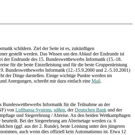
tik schildern. Ziel der Seite ist es, zukünftigen
hmer gestellt werden. Das Wissen um den Ablauf der Endrunde ist
 bei der Endrunde des 15. Bundeswettbewerbs Informatik (15.-18.
ise für die beste Einzelleistung und für die beste Gruppenleistung
 19. Bundeswettbewerbs Informatik (12.-15.9.2000 und 2.-5.10.2001)
icht der Dinge darstellen. Einige wichtige Punkte werden im
n und Anregungen, schreibt mir dazu einfach eine
Mail
.
es Bundeswettbewerbs Informatik für die Teilnahme an der
INF) von
Lufthansa Systems
,
sd&m
, der
Deutschen Bank
und der
ampftage und Siegerehrung / Abreise. An den beiden Wettkampftagen
eurteilt. Bei der Siegerehrung am Abreisetage werden ca. 6
ädchen (ggf. aus der 2. Runde), beste Leistung unter den jüngeren
genommen, auch wenn dies offiziell kein Automatismus ist. Etwa 12