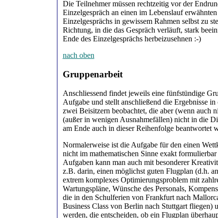
Die Teilnehmer müssen rechtzeitig vor der Endrun
Einzelgespräch an einen im Lebenslauf erwähnten 
Einzelgesprächs in gewissem Rahmen selbst zu steue
Richtung, in die das Gespräch verläuft, stark beei
Ende des Einzelgesprächs herbeizusehnen :-)
nach oben
Gruppenarbeit
Anschliessend findet jeweils eine fünfstündige Gr
Aufgabe und stellt anschließend die Ergebnisse 
zwei Beisitzern beobachtet, die aber (wenn auch n
(außer in wenigen Ausnahmefällen) nicht in die Dis
am Ende auch in dieser Reihenfolge beantwortet w
Normalerweise ist die Aufgabe für den einen Wettk
nicht im mathematischen Sinne exakt formulierbar
Aufgaben kann man auch mit besonderer Kreativitä
z.B. darin, einen möglichst guten Flugplan (d.h. a
extrem komplexes Optimierungsproblem mit zahlr
Wartungspläne, Wünsche des Personals, Kompensati
die in den Schulferien von Frankfurt nach Mallorc
Business Class von Berlin nach Stuttgart fliegen)
werden, die entscheiden, ob ein Flugplan überhaupt