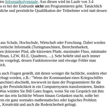
alen
Informatikolympiade
. Aus diesen wird im Laufe von 3-4
ss es bei der Endrunde
nicht
um Programmieren geht. Tatsächlich
iche und persönliche Qualifikation der Teilnehmer wird statt dessen
 aus Schule, Hochschule, Wirtschaft oder Forschung. Dabei werden
eoretische Informatik (Turingmaschinen, Berechenbarkeit,
 (kürzester Pfad, alle kürzesten Pfade, maximaler Fluss, minimaler
uffman, LZW, RLE, Quadtrees, ...). Sehr beliebt sind auch immer
ms vorgelegt, dessen Funktionsweise und etwaige Fehler man
ick.
auch Fragen gestellt, mit denen weniger die fachliche, sondern eher
gefragt werden, z.B.: "Wenn der Kommandant eines Kriegsschiffes
aschine) abschießt, inwieweit ist dann der Programmierer für die
der Persönlichkeit in ein Computersystem transformieren, fänden
"Was würden Sie Bill Gates fragen, wenn Sie ein Gespräch mit ihm
ber das rein fachliche Wissen hinaus Gedanken macht, sollte bei
nem ein ganz normales mathematisches oder logisches Problem
 Kreativität und auch die Redesicherheit gefragt.