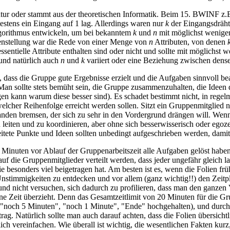
Natur oder stammt aus der theoretischen Informatik. Beim 15. BWINF z
estens ein Eingang auf 1 lag. Allerdings waren nur
k
der Eingangsdrähte
lgorithmus entwickeln, um bei bekanntem
k
und
n
mit möglichst wenigen 
benstellung war die Rede von einer Menge von
n
Attributen, von denen
ssentielle Attribute enthalten sind oder nicht und sollte mit möglichst
nd natürlich auch
n
und
k
variiert oder eine Beziehung zwischen dense
g, dass die Gruppe gute Ergebnisse erzielt und die Aufgaben sinnvoll bea
an sollte stets bemüht sein, die Gruppe zusammenzuhalten, die Ideen d
en kann warum diese besser sind). Es schadet bestimmt nicht, in regel
 welcher Reihenfolge erreicht werden sollen. Sitzt ein Gruppenmitglied 
anden bremsen, der sich zu sehr in den Vordergrund drängen will. Wenn
leiten und zu koordinieren, aber ohne sich besserwisserisch oder egoz
itete Punkte und Ideen sollten unbedingt aufgeschrieben werden, damit 
 Minuten vor Ablauf der Gruppenarbeitszeit alle Aufgaben gelöst haben
f die Gruppenmitglieder verteilt werden, dass jeder ungefähr gleich 
sie besonders viel beigetragen hat. Am besten ist es, wenn die Folien 
stimmigkeiten zu entdecken und vor allem (ganz wichtig!!) den Zeitpl
nd nicht versuchen, sich dadurch zu profilieren, dass man den ganzen V
e Zeit überzieht. Denn das Gesamtzeitlimit von 20 Minuten für die Gr
, "noch 5 Minuten", "noch 1 Minute", "Ende" hochgehalten), und durch
rag. Natürlich sollte man auch darauf achten, dass die Folien übersicht
 vereinfachen. Wie überall ist wichtig, die wesentlichen Fakten kurz, 