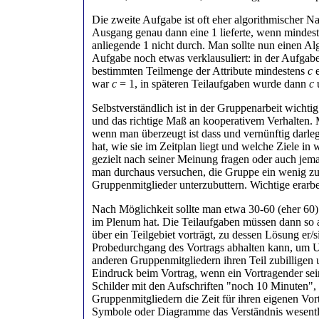
Die zweite Aufgabe ist oft eher algorithmischer 
Ausgang genau dann eine 1 lieferte, wenn mindest
anliegende 1 nicht durch. Man sollte nun einen A
Aufgabe noch etwas verklausuliert: in der Aufga
bestimmten Teilmenge der Attribute mindestens
c
e
war
c
= 1, in späteren Teilaufgaben wurde dann
c
u
Selbstverständlich ist in der Gruppenarbeit wichti
und das richtige Maß an kooperativem Verhalten. M
wenn man überzeugt ist dass und vernünftig darleg
hat, wie sie im Zeitplan liegt und welche Ziele in
gezielt nach seiner Meinung fragen oder auch jem
man durchaus versuchen, die Gruppe ein wenig zu 
Gruppenmitglieder unterzubuttern. Wichtige erarbe
Nach Möglichkeit sollte man etwa 30-60 (eher 60)
im Plenum hat. Die Teilaufgaben müssen dann so au
über ein Teilgebiet vorträgt, zu dessen Lösung er/
Probedurchgang des Vortrags abhalten kann, um Un
anderen Gruppenmitgliedern ihren Teil zubilligen u
Eindruck beim Vortrag, wenn ein Vortragender sein
Schilder mit den Aufschriften "noch 10 Minuten"
Gruppenmitgliedern die Zeit für ihren eigenen Vort
Symbole oder Diagramme das Verständnis wesentlich