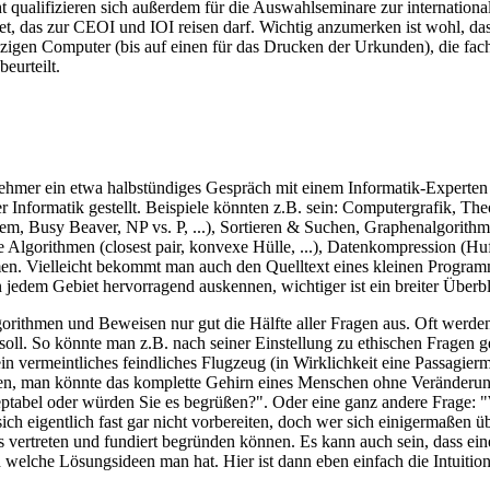
 qualifizieren sich außerdem für die Auswahlseminare zur internation
t, das zur CEOI und IOI reisen darf. Wichtig anzumerken ist wohl, da
zigen Computer (bis auf einen für das Drucken der Urkunden), die fachl
eurteilt.
ehmer ein etwa halbstündiges Gespräch mit einem Informatik-Experten
r Informatik gestellt. Beispiele könnten z.B. sein: Computergrafik, Th
, Busy Beaver, NP vs. P, ...), Sortieren & Suchen, Graphenalgorithmen
e Algorithmen (closest pair, konvexe Hülle, ...), Datenkompression (H
en. Vielleicht bekommt man auch den Quelltext eines kleinen Program
n jedem Gebiet hervorragend auskennen, wichtiger ist ein breiter Überbl
rithmen und Beweisen nur gut die Hälfte aller Fragen aus. Oft werden 
ll. So könnte man z.B. nach seiner Einstellung zu ethischen Fragen 
n vermeintliches feindliches Flugzeug (in Wirklichkeit eine Passagierm
, man könnte das komplette Gehirn eines Menschen ohne Veränderung 
eptabel oder würden Sie es begrüßen?". Oder eine ganz andere Frage: 
ch eigentlich fast gar nicht vorbereiten, doch wer sich einigermaßen ü
 vertreten und fundiert begründen können. Es kann auch sein, dass ei
welche Lösungsideen man hat. Hier ist dann eben einfach die Intuition,