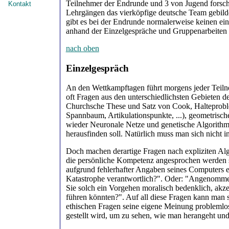
Teilnehmer der Endrunde und 3 von Jugend forscht
Kontakt
Lehrgängen das vierköpfige deutsche Team gebilde
gibt es bei der Endrunde normalerweise keinen ein
anhand der Einzelgespräche und Gruppenarbeiten b
nach oben
Einzelgespräch
An den Wettkampftagen führt morgens jeder Teiln
oft Fragen aus den unterschiedlichsten Gebieten de
Churchsche These und Satz von Cook, Halteproblem
Spannbaum, Artikulationspunkte, ...), geometrisch
wieder Neuronale Netze und genetische Algorithm
herausfinden soll. Natürlich muss man sich nicht i
Doch machen derartige Fragen nach expliziten Algo
die persönliche Kompetenz angesprochen werden so
aufgrund fehlerhafter Angaben seines Computers ei
Katastrophe verantwortlich?". Oder: "Angenommen
Sie solch ein Vorgehen moralisch bedenklich, akz
führen könnten?". Auf all diese Fragen kann man si
ethischen Fragen seine eigene Meinung problemlos
gestellt wird, um zu sehen, wie man herangeht und 