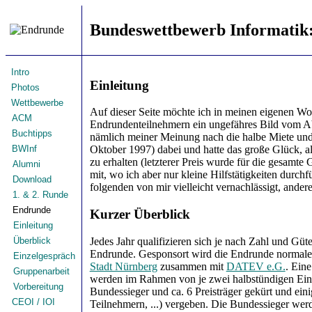
Bundeswettbewerb Informatik
Intro
Einleitung
Photos
Wettbewerbe
Auf dieser Seite möchte ich in meinen eigenen Wor
ACM
Endrundenteilnehmern ein ungefähres Bild vom Abl
Buchtipps
nämlich meiner Meinung nach die halbe Miete und e
BWInf
Oktober 1997) dabei und hatte das große Glück, al
zu erhalten (letzterer Preis wurde für die gesam
Alumni
mit, wo ich aber nur kleine Hilfstätigkeiten durch
Download
folgenden von mir vielleicht vernachlässigt, ande
1. & 2. Runde
Endrunde
Kurzer Überblick
Einleitung
Jedes Jahr qualifizieren sich je nach Zahl und G
Überblick
Endrunde. Gesponsort wird die Endrunde normale
Einzelgespräch
Stadt Nürnberg
zusammen mit
DATEV e.G.
. Ein
Gruppenarbeit
werden im Rahmen von je zwei halbstündigen Einz
Vorbereitung
Bundessieger und ca. 6 Preisträger gekürt und eini
CEOI / IOI
Teilnehmern, ...) vergeben. Die Bundessieger werd