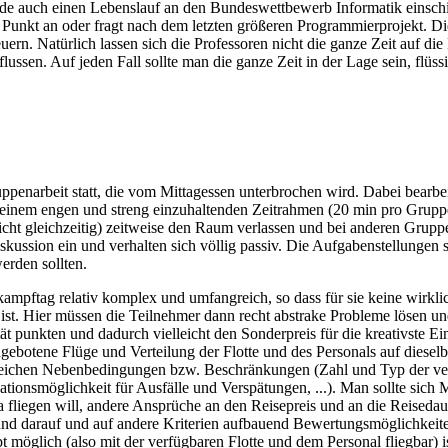
de auch einen Lebenslauf an den Bundeswettbewerb Informatik einschi
Punkt an oder fragt nach dem letzten größeren Programmierprojekt. Di
rn. Natürlich lassen sich die Professoren nicht die ganze Zeit auf die
nflussen. Auf jeden Fall sollte man die ganze Zeit in der Lage sein, fl
uppenarbeit statt, die vom Mittagessen unterbrochen wird. Dabei bearbe
in einem engen und streng einzuhaltenden Zeitrahmen (20 min pro Gru
icht gleichzeitig) zeitweise den Raum verlassen und bei anderen Grup
kussion ein und verhalten sich völlig passiv. Die Aufgabenstellungen si
erden sollten.
ampftag relativ komplex und umfangreich, so dass für sie keine wirklic
 ist. Hier müssen die Teilnehmer dann recht abstrake Probleme lösen 
t punkten und dadurch vielleicht den Sonderpreis für die kreativste
ngebotene Flüge und Verteilung der Flotte und des Personals auf dieselbe
eichen Nebenbedingungen bzw. Beschränkungen (Zahl und Typ der ver
onsmöglichkeit für Ausfälle und Verspätungen, ...). Man sollte sich M
a fliegen will, andere Ansprüche an den Reisepreis und an die Reiseda
 und darauf und auf andere Kriterien aufbauend Bewertungsmöglichkeiten
 möglich (also mit der verfügbaren Flotte und dem Personal fliegbar) i