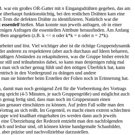
.B. war ein großes OR-Gatter mit
n
Eingangsdrähten gegeben, das am
 überhaupt funktionstüchtig, bei den restlichen Drähten kam eine
Tests die defekten Drähte zu identifizieren. Natürlich war die
k
essentiell
hießen. Man konnte nun jeweils anfragen, ob in einer
 wenigen Anfragen die essentiellen Attribute herausfinden. Am Anfang
lben angegeben (z.B. k << n oder k*k = n oder n = 2*k).
rbeitet und löst. Viel wichtiger aber ist die richtige Gruppendynamik
er anderen zu respektieren (aber auch durchaus auf Ideen beharren,
mäßigen Abständen zu rekapitulieren, was die Gruppe bisher erreicht
nur still und teilnahmslos dabei, so kann man denjenigen ruhig mal
 man sich sicher genug fühlt und den nötigen Überblick hat, kann
entrisch in den Vordergrund zu drängen und andere
man sie hinterher beim Erstellen der Folien noch in Erinnerung hat.
, damit man noch genügend Zeit für die Vorbereitung des Vortrags
lang spricht (4-5 Minuten, je nach Gruppengröße) und möglichst auch
früh genug fertig sind, dass man noch im Gruppenraum einen
an genauer einschätzen zu können. Auf jeden Fall sollte man den
ortrag an sich reißt. Im Gegenteil, es macht einen extrem schlechten
uppe wird knallhart eingehalten (es werden dann auch jeweils
 eine Überziehung der Redezeit entzieht man den nachfolgenden
lich und lesbar sind, oft können kleine handgemalte Schaubilder,
aber präzise und nachvollziehbar darzustellen.