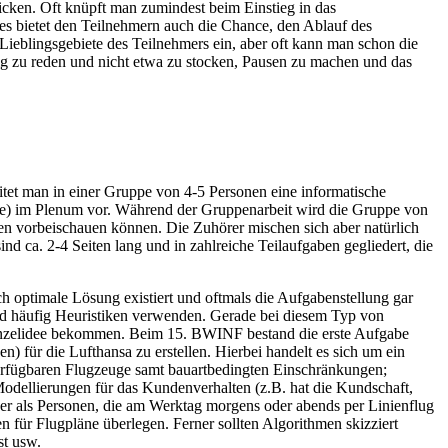
cken. Oft knüpft man zumindest beim Einstieg in das
es bietet den Teilnehmern auch die Chance, den Ablauf des
 Lieblingsgebiete des Teilnehmers ein, aber oft kann man schon die
üssig zu reden und nicht etwa zu stocken, Pausen zu machen und das
itet man in einer Gruppe von 4-5 Personen eine informatische
ppe) im Plenum vor. Während der Gruppenarbeit wird die Gruppe von
pen vorbeischauen können. Die Zuhörer mischen sich aber natürlich
nd ca. 2-4 Seiten lang und in zahlreiche Teilaufgaben gegliedert, die
h optimale Lösung existiert und oftmals die Aufgabenstellung gar
und häufig Heuristiken verwenden. Gerade bei diesem Typ von
 Einzelidee bekommen. Beim 15. BWINF bestand die erste Aufgabe
n) für die Lufthansa zu erstellen. Hierbei handelt es sich um ein
fügbaren Flugzeuge samt bauartbedingten Einschränkungen;
odellierungen für das Kundenverhalten (z.B. hat die Kundschaft,
uer als Personen, die am Werktag morgens oder abends per Linienflug
 für Flugpläne überlegen. Ferner sollten Algorithmen skizziert
st usw.