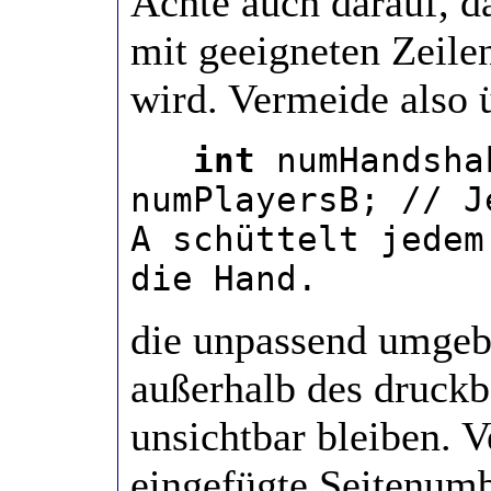
Achte auch darauf, d
mit geeigneten Zeile
wird. Vermeide also 
int
numHandsha
numPlayersB; // J
A schüttelt jedem
die Hand.
die unpassend umgeb
außerhalb des druckb
unsichtbar bleiben. 
eingefügte Seitenumb