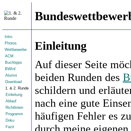
Bundeswettbewerb
Intro
Einleitung
Photos
Wettbewerbe
ACM
Auf dieser Seite möch
Buchtipps
BWInf
beiden Runden des
B
Alumni
Download
schildern und erläute
1. & 2. Runde
Einleitung
nach eine gute Eins
Ablauf
Richtlinien
häufigen Fehler es z
Programm
Doku
durch meine eigenen
Fazit