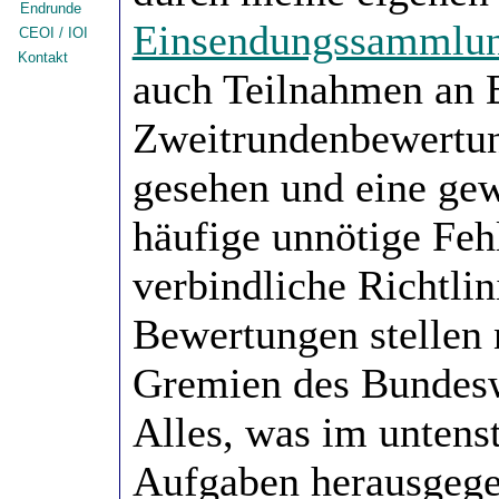
Endrunde
Einsendungssammlu
CEOI / IOI
Kontakt
auch Teilnahmen an E
Zweitrundenbewertun
gesehen und eine gew
häufige unnötige Fehl
verbindliche Richtli
Bewertungen stellen n
Gremien des Bundesw
Alles, was im untens
Aufgaben herausgege